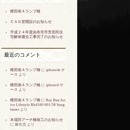
椎田南Ａランプ橋
ＣＡＤ室開設のお知らせ
平成２４年度由布市市営庶民住
宅解体撤去工事完了のお知らせ
最近のコメント
椎田南Ａランプ橋
に
iphone4s ケ
ース
より
椎田南Ａランプ橋
に
iphone4 ケ
ース
より
椎田南Ａランプ橋
に
Ray Ban Act
ive Lifestyle Rb4160 601/58 Sung
lasses
より
木場田アーチ橋竣工のお知らせ
に 麻生浩 より