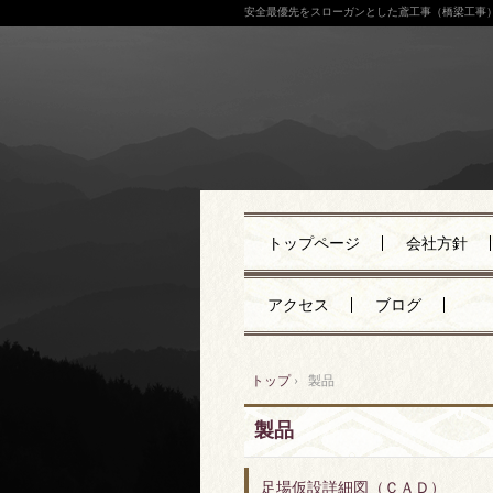
安全最優先をスローガンとした鳶工事（橋梁工事
トップページ
会社方針
アクセス
ブログ
トップ
›
製品
製品
足場仮設詳細図（ＣＡＤ）